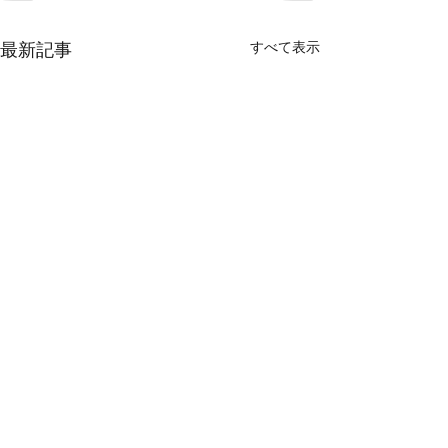
最新記事
すべて表示
今週のレッスンも終了
新しい出会い♪
Aloha🌺 今週は通常レッスン
Aloha🌺 今週も