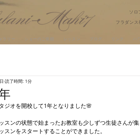
ソロ
フラダンス
ャラリー
ショーのご依頼
レッスン
ブログ
リンク
ハ
3日
読了時間: 1分
年
タジオを開校して1年となりました🌸
ッスンの状態で始まったお教室も少しずつ生徒さんが集
ッスンをスタートすることができました。