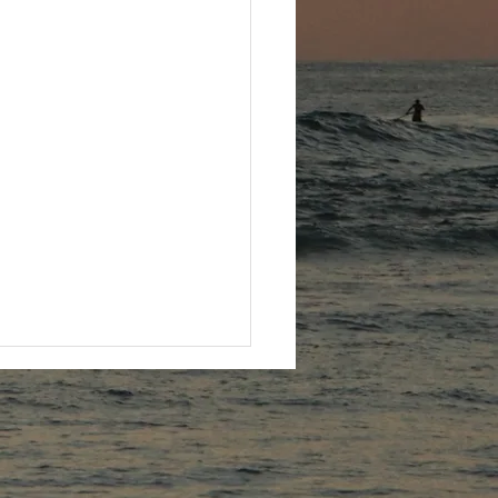
い出会い♪
ha🌺 今週も無事にレッスン終
ました。 体験レッスンにお
くださった方がご入会くださ