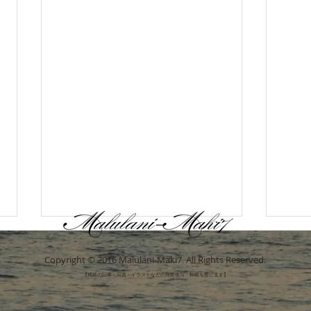
今週のレッスンも終了
新し
Copyright © 2016 Malulani-Maki7 All Rights Reserved.
Aloha🌺 今週は通常レッスンとマ
Alo
【掲載の記事・写真・イラストなどの無断複写・転載を禁じます】
ンツーマンレッスン、無事に終了
了し
しました♪ 8月1日(土)、2(日)はう
越し