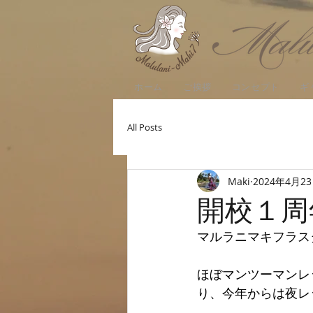
ホーム
ご挨拶
コンセプト
ギ
All Posts
Maki
2024年4月2
開校１周
マルラニマキフラス
ほぼマンツーマンレ
り、今年からは夜レ