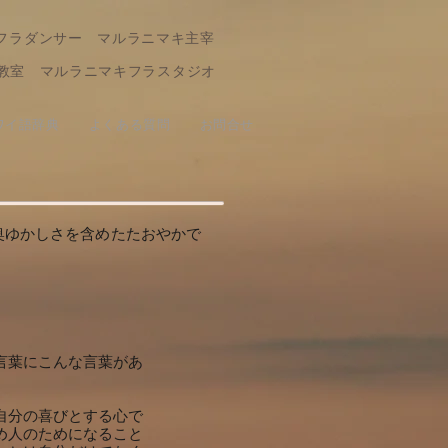
フラダンサー マルラニマキ主宰
教室 マルラニマキフラスタジオ
ワイ語辞典
よくある質問
お問合せ
奥ゆかしさを含めた
たおやかで
言葉にこんな言葉があ
自分の喜びとする心で
め人のためになること