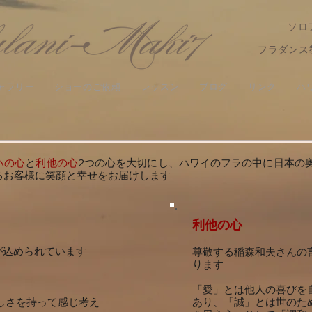
ソロ
フラダンス
ャラリー
ショーのご依頼
レッスン
ブログ
リンク
ハ
ハの心
と
利他の心
2つの心を大切にし、ハ
ワイのフラの中に日本の
るお客様に笑顔と幸せをお届けします
利他の心
が込められています
尊敬する稲森和夫さんの
ります
「愛」とは他人の喜びを
しさを持って感じ考え
あり、「誠」とは世のた