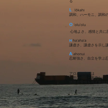
る
L
lōkahi
調和、ハーモニ、調和
O
ʻoluʻolu
心地よさ、感情と共に
H
haʻahaʻa
謙虚さ、謙虚さを示し
A
ahonui
忍耐強さ、自立を学ぶ
アロハの心とは
『思いやりと素直な
心
慈悲と愛情を与え幸福