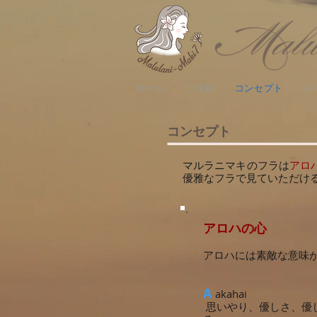
ホーム
ご挨拶
コンセプト
ギ
コンセプト
マルラニマキのフラは
アロ
優雅なフラで見ていただけ
アロハの心
アロハには素敵な意味
A
akahai
思いやり、優しさ、優