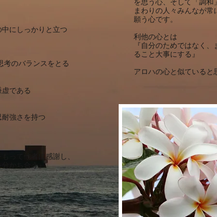
を思う心、そして「調和
まわりの人々みんなが常
願う心です。
の中にしっかりと立つ
利他の心とは
『自分のためではなく、
ること大事にする』
思考のバランスをと
る
​アロハの心と似ていると
謙虚である
忍耐強さを持つ
をもって他者に感謝し、
を分かち合う』