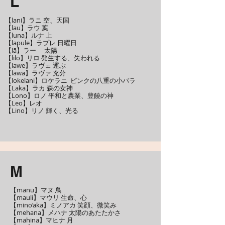
L
【lani】ラニ 空、天国
【lau】ラウ 葉
【luna】ルナ 上
【lapule】ラプレ 日曜日
【lā】ラー 太陽
【lilo】リロ 発生する、失われる
【lawe】ラヴェ 運ぶ
【lawa】ラヴァ 充分
【lokelani】ロケラニ ピンクの八重の小バラ
【Laka】ラカ 森の女神
【Lono】ロノ 平和と農業、豊饒の神
【Leo】レオ
【Lino】リノ 輝く、光る
M
【manu】マヌ 鳥
【mauli】マウリ 生命、心
【mino‘aka】ミノアカ 笑顔、微笑み
【mehana】メハナ 太陽のあたたかさ
【mahina】マヒナ 月