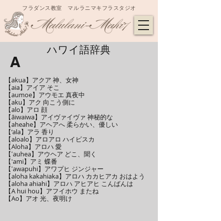
フラダンス教室 マルラニマキフラスタジオ
​ハワイ語辞典
​ハワイ語辞典
A
【akua】アクア 神、女神
【aia】アイア そこ
【aumoe】アウモエ 真夜中
【aku】アク 向こう側に
【alo】アロ 顔
【āiwaiwa】アイヴァイヴァ 神秘的な
【aheahe】アヘアへ 柔らかい、優しい
【‘ala】アラ 香り
【aloalo】アロアロ ハイビスカ
【Aloha】アロハ 愛
【ʻauhea】アウヘア どこ、聞く
【'ami】アミ 蝶番
【ʻawapuhi】アワプヒ ジンジャー
【aloha kakahiaka】アロハ カカヒアカ おはよう
【aloha ahiahi】アロハ アヒアヒ こんばんは
【A hui hou】アフイホウ またね
【Ao】アオ 光、夜明け