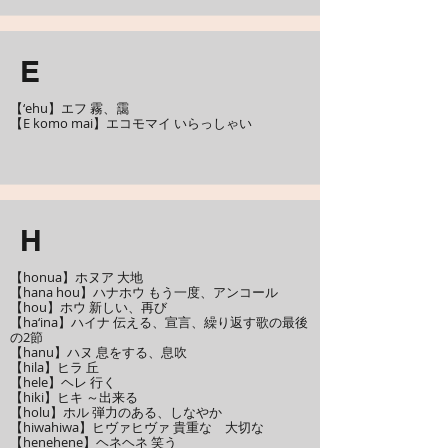
E
【‘ehu】エフ 霧、靄
【E komo mai】エコモマイ いらっしゃい
H
【honua】ホヌア 大地
【hana hou】ハナホウ もう一度、アンコール
【hou】ホウ 新しい、再び
【ha‘ina】ハイナ 伝える、宣言、繰り返す歌の最後
の2節
【hanu】ハヌ 息をする、息吹
【hila】ヒラ 丘
【hele】ヘレ 行く
【hiki】ヒキ ～出来る
【holu】ホル 弾力のある、しなやか
【hiwahiwa】ヒヴァヒヴァ 貴重な 大切な
【henehene】ヘネヘネ 笑う