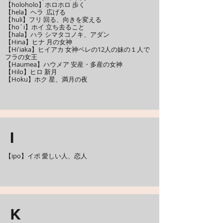
【holoholo】ホロホロ 歩く
【hela】ヘラ 広げる
【huli】フリ 回る、向きを変える
【ho`i】ホイ 立ち去ること
【hala】ハラ シマタコノキ、アダン
【Hina】ヒナ 月の女神
【Hiʻiaka】ヒイアカ 女神ペレの12人の妹の１人で
フラの女王
【Haumea】ハウメア 安産・多産の女神
【Hilo】ヒロ 新月
【Hoku】ホク 星、満月の夜
I
【ipo】イポ 愛しい人、恋人
K