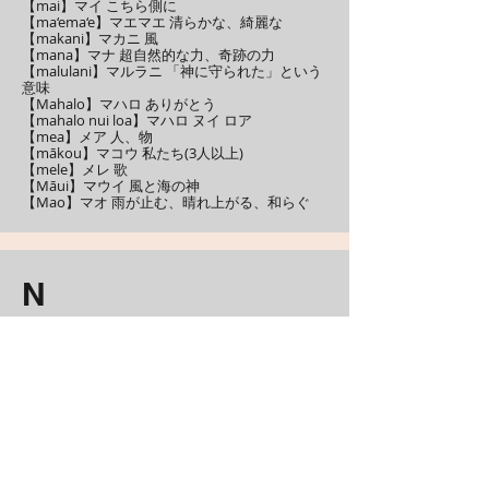
【mai】マイ こちら側に
【ma‘ema‘e】マエマエ 清らかな、綺麗な
【makani】マカニ 風
【mana】マナ 超自然的な力、奇跡の力
【malulani】マルラニ 「神に守られた」という
意味
【Mahalo】マハロ ありがとう
【mahalo nui loa】マハロ ヌイ ロア
【mea】メア 人、物
【mākou】マコウ 私たち(3人以上)
​【mele】メレ 歌
【Māui】マウイ 風と海の神
【Mao】マオ 雨が止む、晴れ上がる、和らぐ
N
【nupa】ヌパ 緑深い
​【nape】ナペ 曲がる、揺れる
【niu】ニウ ヤシの木
【nani】ナニ 美しい
P