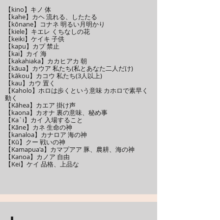
【kino】キノ 体
【kahe】カヘ 流れる、したたる
​【kōnane】コナネ 明るい月明かり
【kiele】キエレ くちなしの花
【keiki】ケイキ 子供
【kapu】カプ 禁止
【kai】カイ 海
【kakahiaka】カカヒアカ 朝
【kāua】カウア 私たち(私とあなた二人だけ)
【kākou】カコウ 私たち(3人以上)
【kau】カウ 置く
【Kaholo】ホロは歩くという意味 カホロで素早く
動く
【Kāhea】カエア 掛け声
【kaona】カオナ 裏の意味、秘め事
【Ka`i】カイ 入場すること
【Kāne】カネ 生命の神
【kanaloa】カナロア 海の神
【Kū】クー 戦いの神
【Kamapua'a】カマプアア 豚、農耕、海の神
【Kanoa】カノア 自由
【Kei】ケイ 品格、上品な